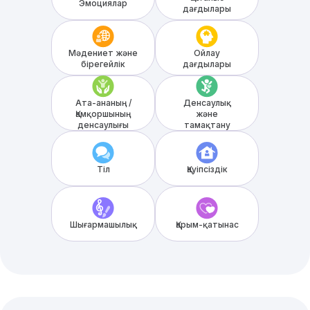
Эмоциялар
дағдылары
Мәдениет және
Ойлау
бірегейлік
дағдылары
Ата-ананың /
Денсаулық
Қамқоршының
және
денсаулығы
тамақтану
Тіл
Қауіпсіздік
Шығармашылық
Қарым-қатынас