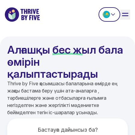
Алғашқы бес жыл бала
өмірін
қалыптастырады
Thrive by Five қосымшасы балаларына өмірде ең
жақсы бастама беру үшін ата-аналарға ,
тәрбиешілерге және отбасыларға ғылымға
негізделген және жергілікті мәдениетке
бейімделген тегін іс-шаралар ұсынады.
Бастауға дайынсыз ба?