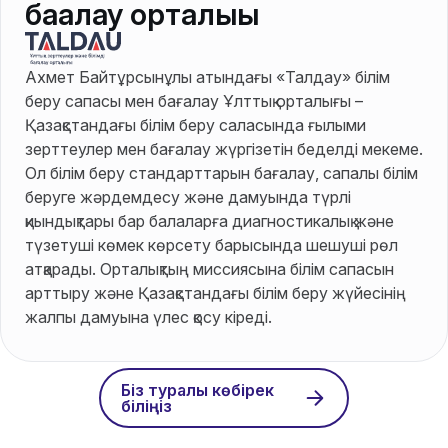
бағалау орталығы
Ахмет Байтұрсынұлы атындағы «Талдау» білім
беру сапасы мен бағалау Ұлттық орталығы –
Қазақстандағы білім беру саласында ғылыми
зерттеулер мен бағалау жүргізетін беделді мекеме.
Ол білім беру стандарттарын бағалау, сапалы білім
беруге жәрдемдесу және дамуында түрлі
қиындықтары бар балаларға диагностикалық және
түзетуші көмек көрсету барысында шешуші рөл
атқарады. Орталықтың миссиясына білім сапасын
арттыру және Қазақстандағы білім беру жүйесінің
жалпы дамуына үлес қосу кіреді.
Біз туралы көбірек
біліңіз