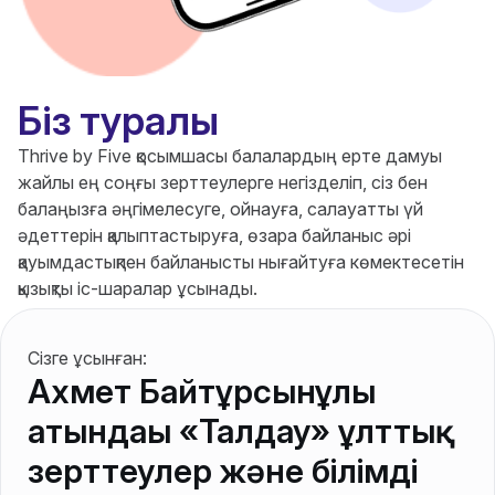
Біз туралы
Thrive by Five қосымшасы балалардың ерте дамуы
жайлы ең соңғы зерттеулерге негізделіп, сіз бен
балаңызға әңгімелесуге, ойнауға, салауатты үй
әдеттерін қалыптастыруға, өзара байланыс әрі
қауымдастықпен байланысты нығайтуға көмектесетін
қызықты іс-шаралар ұсынады.
Сізге ұсынған:
Ахмет Байтұрсынұлы
атындағы «Талдау» ұлттық
зерттеулер және білімді