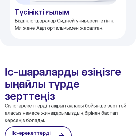
Түсінікті ғылым
Біздің іс-шаралар Сидней университетінің
Ми және Ақыл орталығымен жасалған.
Іс-шараларды өзіңізге
ыңғайлы түрде
зерттеңіз
Сіз іс-әрекеттерді тақырып аялары бойынша зерттей
аласыз немесе жинақтарымыздың бірінен бастап
көрсеңіз болады.
ІІс-әрекеттерді