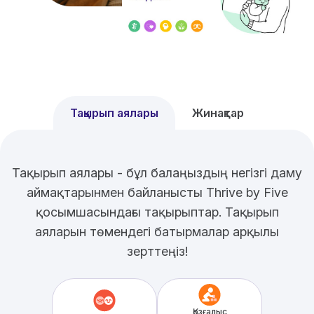
Тақырып аялары
Жинақтар
Тақырып аялары - бұл балаңыздың негізгі даму
аймақтарынмен байланысты Thrive by Five
қосымшасындағы тақырыптар. Тақырып
аяларын төмендегі батырмалар арқылы
зерттеңіз!
Қозғалыс