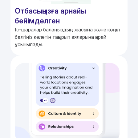
Отбасыңызға арнайы
бейімделген
Іс-шаралар балаңыздың жасына және көңіл
бөлгіңіз келетін тақырып аяларына қарай
ұсынылады.