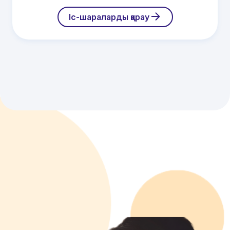
Іс-шараларды қарау