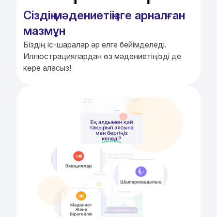
Сіздің мәдениетіңізге арналған
мазмұн
Біздің іс-шаралар әр елге бейімделеді.
Иллюстрациялардан өз мәдениетіңізді де
көре аласыз!