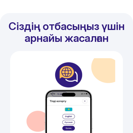
Сіздің отбасыңыз үшін
арнайы жасалған